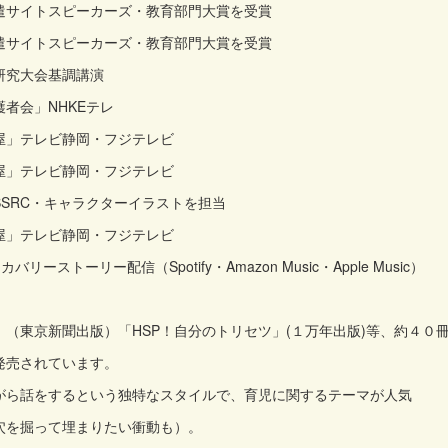
遣サイトスピーカーズ・教育部門大賞を受賞
遣サイトスピーカーズ・教育部門大賞を受賞
研究大会基調講演
者会」NHKEテレ
屋」テレビ静岡・フジテレビ
屋」テレビ静岡・フジテレビ
SRC・キャラクターイラストを担当
屋」テレビ静岡・フジテレビ
リーストーリー配信（Spotify・Amazon Music・Apple Music）
（東京新聞出版）「HSP！自分のトリセツ」(１万年出版)等、約４０
発売されています。
がら話をするという独特なスタイルで、育児に関するテーマが人気
穴を掘って埋まりたい衝動も）。