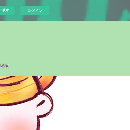
ぐ試す
ログイン
謝感激）